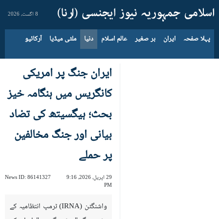
8 اگست، 2026
پہلا صفحہ
ایران
بر صغیر
عالم اسلام
دنیا
ملٹی میڈیا
آرکائیو
ایران جنگ پر امریکی
کانگریس میں ہنگامہ خیز
بحث؛ ہیگسیتھ کی تضاد
بیانی اور جنگ مخالفین
پر حملے
29 اپریل، 2026، 9:16
86141327
News ID:
PM
واشنگٹن (IRNA) ٹرمپ انتظامیہ کے