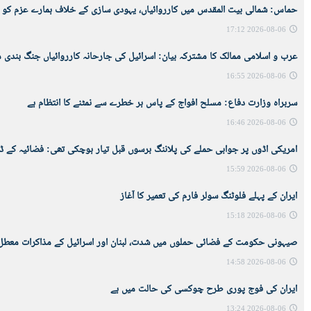
حماس: شمالی بیت المقدس میں کارروائياں، یہودی سازی کے خلاف ہمارے عزم کو ک
2026-08-06 17:12
عرب و اسلامی ممالک کا مشترکہ بیان: اسرائیل کی جارحانہ کارروائیاں جنگ بندی م
2026-08-06 16:55
سربراہ وزارت دفاع: مسلح افواج کے پاس ہر خطرے سے نمٹنے کا انتظام ہے
2026-08-06 16:46
امریکی اڈوں پر جوابی حملے کی پلاننگ برسوں قبل تیار ہوچکی تھی: فضائیہ کے ڈپ
2026-08-06 15:59
ایران کے پہلے فلوٹنگ سولر فارم کی تعمیر کا آغاز
2026-08-06 15:18
صیہونی حکومت کے فضائی حملوں میں شدت، لبنان اور اسرائیل کے مذاکرات معطل
2026-08-06 14:58
ایران کی فوج پوری طرح چوکسی کی حالت میں ہے
2026-08-06 13:24