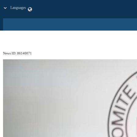
News ID:
86140071