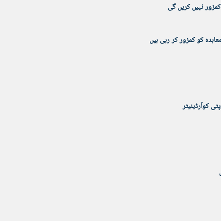
مزور نہيں کریں گی
عاہدہ کو کمزور کر رہی ہیں
ٹی کوآرڈینیٹر