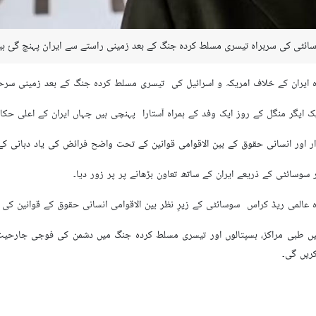
سوسائٹی کی سربراہ تیسری مسلط کردہ جنگ کے بعد زمینی راستے سے ایران پہنچ گئ ہي
ہ ایران کے خلاف امریکہ و اسرائیل کی تیسری مسلط کردہ جنگ کے بعد زمینی سرحد 
یک ایگر منگل کے روز ایک وفد کے ہمراہ آستارا پہنچی ہیں جہاں ایران کے اعلی حکام 
 اور انسانی حقوق کے بین الاقوامی قوانین کے تحت واضح فرائض کی یاد دہانی کے ل
سوسائٹی کے ذریعے ایران کے ساتھ تعاون بڑھانے پر پر زور دیا۔
 عالمی ریڈ کراس سوسائٹی کے زیرِ نظر بین الاقوامی انسانی حقوق کے قوانین کی پ
میں طبی مراکز، ہسپتالوں اور تیسری مسلط کردہ جنگ میں دشمن کی فوجی جارحیت سے
ریں گی۔