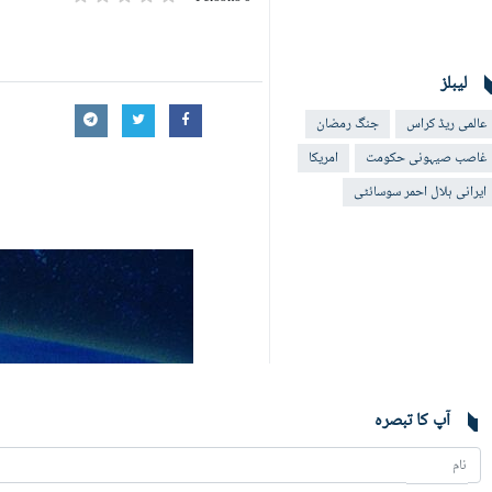
لیبلز
عالمی ریڈ کراس
جنگ رمضان
غاصب صیہونی حکومت
امریکا
ایرانی ہلال احمر سوسائٹی
آپ کا تبصرہ