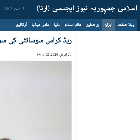
7 اگست، 2026
پہلا صفحہ
ایران
بر صغیر
عالم اسلام
دنیا
ملٹی میڈیا
آرکائیو
ریڈ کراس سوسائٹی کی سربر
28 اپریل، 2026، 6:12 PM