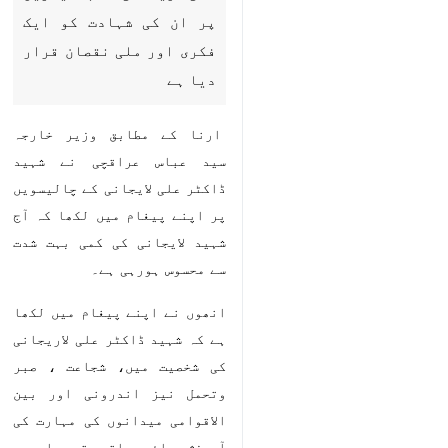
فکری اور ملی نقصان قرار دیا ہے
ارنا کے مطابق وزیر خارجہ سید عباس
عراقچی نے شہید ڈاکٹر علی لایجانی کے
چالیسویں پر اپنے پیغام میں لکھا کہ آج
شہید لایجانی کی کمی بہت شدت سے
محسوس ہورہی ہے۔
انھوں نے اپنے پیغام میں لکھا ہے کہ
شہید ڈاکٹر علی لاریجانی کی شخصیت
میں، شجاعت ، صبر وتحمل نیز اندرونی
اور بین الاقوامی میدانوں کی مہارت کی
آمیزش پائی جاتی تھی اوروہ سنگین
سیاسی اور اسٹریٹیجک امور کے ماہر
ہونے کے ساتھ ہی ایک معلم اور مفکر
♿︎
بھی تھے۔