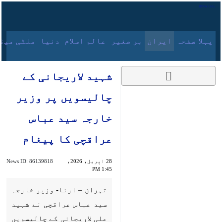
7 اگست، 2026
پہلا صفحہ
ایران
بر صغیر
عالم اسلام
دنیا
ملٹی میڈیا
آرکائیو
شہید لاریجانی کے
چالیسویں پر وزیر خارجہ
سید عباس عراقچی کا
پیغام
28 اپریل، 2026، 1:45
86139818
News ID:
PM
تہران – ارنا- وزیر خارجہ سید عباس
عراقچی نے شہید علی لاریجانی کے
چالیسویں پر ان کی شہادت کو ایک