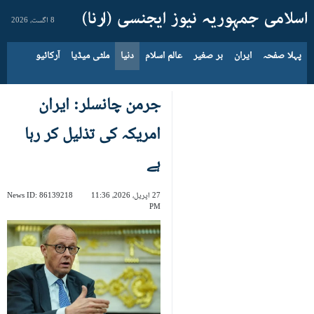
8 اگست، 2026
پہلا صفحہ
ایران
بر صغیر
عالم اسلام
دنیا
ملٹی میڈیا
آرکائیو
جرمن چانسلر: ایران
امریکہ کی تذلیل کر رہا
ہے
27 اپریل، 2026، 11:36
86139218
News ID:
PM