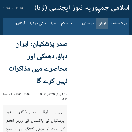
10 اگست، 2026
پہلا صفحہ
ایران
بر صغیر
عالم اسلام
دنیا
ملٹی میڈیا
آرکائیو
صدر پزشکیان: ایران
دباؤ، دھمکی اور
محاصرے میں مذاکرات
نہیں کرے گا
27 اپریل، 2026، 10:50
86138562
News ID:
AM
تہران – ارنا – صدر ڈاکٹر مسعود
پزشکیان نے پاکستان کے وزیر اعظم
کے ساتھ ٹیلیفونی گفتگو میں واضح