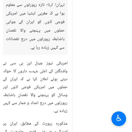
تہران/ ارنا- تازہ رپورٹوں سے معلوم
ہوا ہے کہ مغربی ایشیا میں امریکی
فوجی اڈوں کو ایران کے جوابی
حملوں میں پہنچنے والا نقصان
باضابطہ رپورٹوں میں درج نقصانات
سے کہیں زیادہ رہا ہے۔
امریکی نیوز چینل این بی سی نے
واشنگٹن کے اعلی عہدے داروں کا حوالہ
دیتے ہوئے اعلان کیا ہے کہ ایران کے
حملوں میں امریکی فوجی اڈوں اور
وسائل کو پہنچنے والا نقصان باضابطہ
رپورٹوں میں درج اعداد و شمار سے کہیں
زیادہ ہے۔
♿︎
مذکورہ رپورٹ کے مطابق، ایران پر
امریکی- صیہونی فوجی جارحیت کے