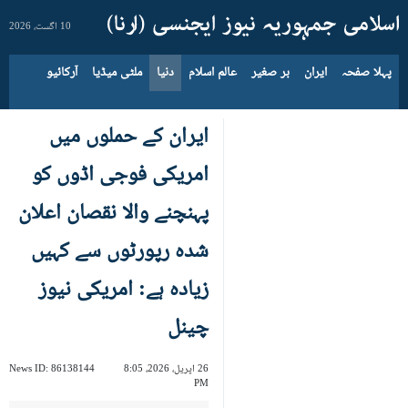
10 اگست، 2026
پہلا صفحہ
ایران
بر صغیر
عالم اسلام
دنیا
ملٹی میڈیا
آرکائیو
ایران کے حملوں میں
امریکی فوجی اڈوں کو
پہنچنے والا نقصان اعلان
شدہ رپورٹوں سے کہیں
زیادہ ہے: امریکی نیوز
چینل
26 اپریل، 2026، 8:05
86138144
News ID:
PM