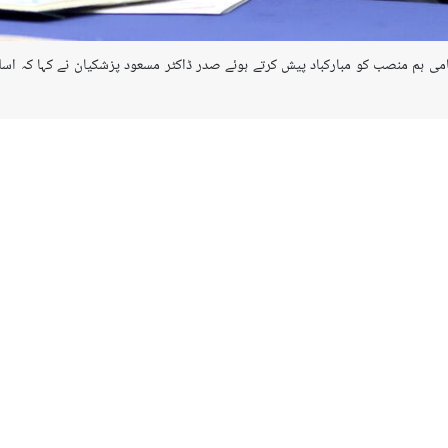
ت نامی ہم منصب کو مبارکباد پیش کرتے ہوئے صدر ڈاکٹر مسعود پزشکیان نے کہا کہ ا
ام" کے نام تہنیتی پیغام میں اسلامی جمہوریہ ایران اور ویت نام سوشلسٹ ری پ
اور ہنوئی باہمی احترام اور مختلف معاملات میں ذمہ دارانہ رویہ رکھنے کی حیثیت 
ں اور صلاحیتوں کے پیش نظر، تعلقات میں فروغ کے فراواں مواقع موجود ہیں جس کا
ر کے نام اپنے پیغام میں باہمی احترام کی بنیاد پر، تعاون اور تعلقات میں فروغ ک