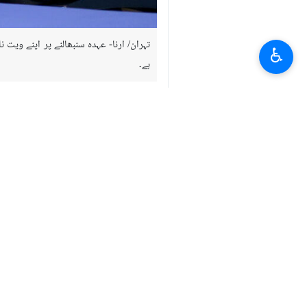
تہران/ ارنا- عہدہ سنبھالنے پر اپنے وی
♿︎
ہے۔
صدر مملکت نے ویت نام کے نئے صدر "تو ل
خودمختار ملک قرار دیا اور کہا کہ تہران 
انہوں نے کہا کہ دونوں ملکوں کی گنجائشو
صدر ڈاکٹر مسعود پزشکیان نے ویت نام کے صد
ایران
سیاست
0 Persons
لیبلز