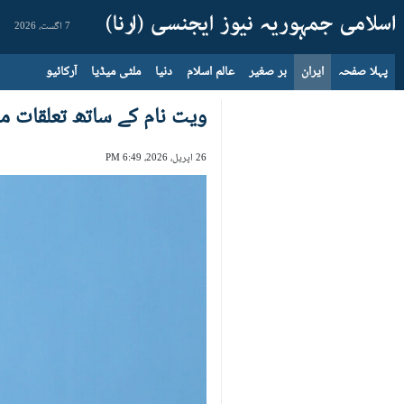
7 اگست، 2026
پہلا صفحہ
ایران
بر صغیر
عالم اسلام
دنیا
ملٹی میڈیا
آرکائیو
ویت نام کے ساتھ تعلقات م
26 اپریل، 2026، 6:49 PM