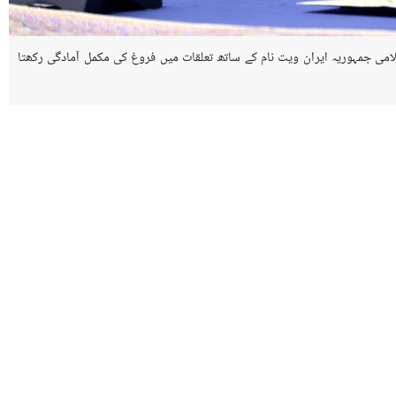
سلامی جمہوریہ ایران ویت نام کے ساتھ تعلقات میں فروغ کی مکمل آمادگی رکھتا
بلک کو اصولی موقف کے مالک اور بین الاقوامی حقوق کا احترام کرنے والے دو
سے صحیح راستے پر گامزن ہیں۔
 فائدہ دونوں قومیں اٹھا سکتی ہیں۔
ے لیے اسلامی جمہوریہ ایران کی مکمل تیاری کا بھی اعلان کیا۔