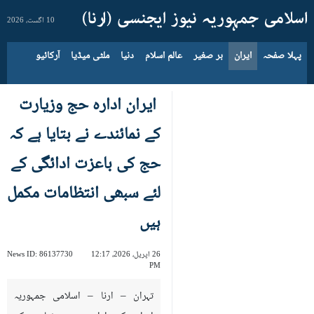
10 اگست، 2026
پہلا صفحہ
ایران
بر صغیر
عالم اسلام
دنیا
ملٹی میڈیا
آرکائیو
ایران ادارہ حج وزیارت
کے نمائندے نے بتایا ہے کہ
حج کی باعزت ادائگی کے
لئے سبھی انتظامات مکمل
ہیں
26 اپریل، 2026، 12:17
86137730
News ID:
PM
تہران – ارنا – اسلامی جمہوریہ