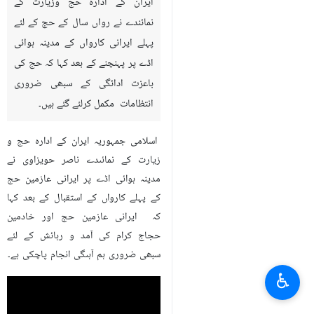
ایران کے ادارہ حج وزیارت کے
نمائندے نے رواں سال کے حج کے لئے
پہلے ایرانی کارواں کے مدینہ ہوائی
اڈے پر پہنچنے کے بعد کہا کہ حج کی
باعزت ادائگی کے سبھی ضروری
انتظامات مکمل کرلئے گئے ہیں۔
اسلامی جمہوریہ ایران کے ادارہ حج و
زیارت کے نمائںدے ناصر حویزاوی نے
مدینہ ہوائی اڈے پر ایرانی عازمین حج
کے پہلے کارواں کے استقبال کے بعد کہا
کہ ایرانی عازمین حج اور خادمین
حجاج کرام کی آمد و رہائش کے لئے
سبھی ضروری ہم آہںگی انجام پاچکی ہے۔
♿︎