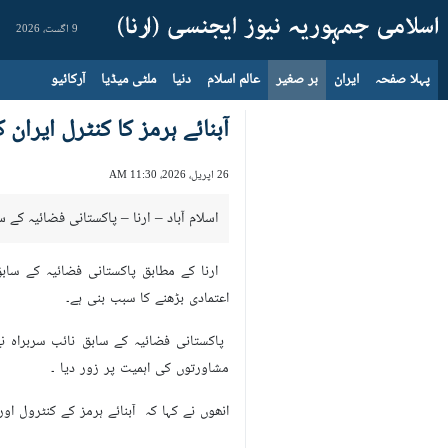
9 اگست، 2026
پہلا صفحہ
ایران
بر صغیر
عالم اسلام
دنیا
ملٹی میڈیا
آرکائیو
آبنائے ہرمز کا کنٹرل ایران
26 اپریل، 2026، 11:30 AM
اسلام آباد – ارنا – پاکستانی فضائیہ کے س
ارنا کے مطابق پاکستانی فضائیہ کے سابق
اعتمادی بڑھنے کا سبب بنی ہے۔
پاکستانی فضائیہ کے سابق نائب سربراہ ن
مشاورتوں کی اہمیت پر زور دیا ۔
انھوں نے کہا کہ آبنائے ہرمز کے کنٹرول ا