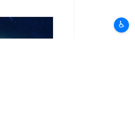
♿︎
آپ کا تبصرہ