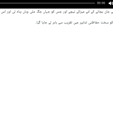
کے عشائیے کی تقریب کے دوران فائرنگ کے بعد خفیہ سروس کے اہلکار، ٹرمپ کو تق
کے صحافیوں کےعشائیے کی تقریب کے دوران فائرنگ ہوگئی ہے جس کے بعد خفیہ سر
ہاؤس کے صحافیوں کے عشائيے کی تقریب میں صدر ٹرمپ اور ان کی کابینہ کے ار