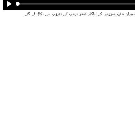
ریب سے باہر لے گئے
وس کے اہلکاروں نے بہت جلدی میں ٹرمپ کو تقریب سے باہر نکالا۔
اکین بھی موجود تھے کہ فائرنگ کی آواز سننے کے بعد ہر طرف افرا تفری مچ