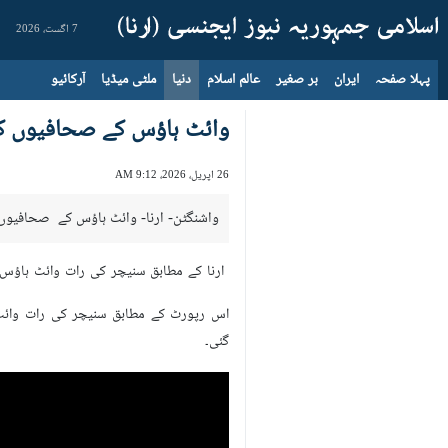
7 اگست، 2026
پہلا صفحہ
ایران
بر صغیر
عالم اسلام
دنیا
ملٹی میڈیا
آرکائیو
وائٹ ہاؤس کے صحافیوں ک
26 اپریل، 2026، 9:12 AM