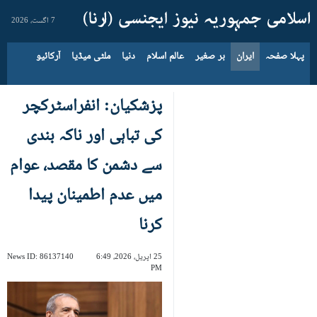
7 اگست، 2026
پہلا صفحہ
ایران
بر صغیر
عالم اسلام
دنیا
ملٹی میڈیا
آرکائیو
پزشکیان: انفراسٹرکچر
کی تباہی اور ناکہ بندی
سے دشمن کا مقصد، عوام
میں عدم اطمینان پیدا
کرنا
25 اپریل، 2026، 6:49
86137140
News ID:
PM