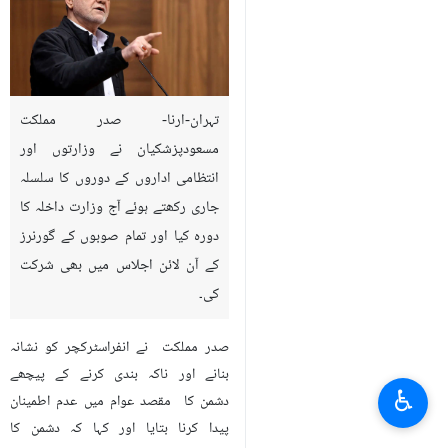
تہران-ارنا- صدر مملکت
مسعودپزشکیان نے وزارتوں اور
انتظامی اداروں کے دوروں کا سلسلہ
جاری رکھتے ہوئے آج وزارت داخلہ کا
دورہ کیا اور تمام صوبوں کے گورنرز
کے آن لائن اجلاس میں بھی شرکت
کی۔
صدر مملکت نے انفراسٹرکچر کو نشانہ
بنانے اور ناکہ بندی کرنے کے پیچھے
♿︎
دشمن کا مقصد عوام میں عدم اطمینان
پیدا کرنا بتایا اور کہا کہ دشمن کا