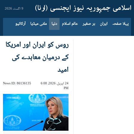
9 اگست، 2026
پہلا صفحہ
ایران
بر صغیر
عالم اسلام
دنیا
ملٹی میڈیا
آرکائیو
روس کو ایران اور امریکا
کے درمیان معاہدے کی
امید
24 اپریل، 2026، 6:08
86136135
News ID:
PM