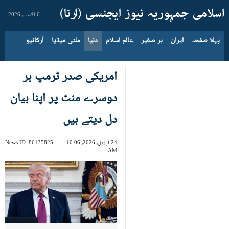
6 اگست، 2026
پہلا صفحہ
ایران
بر صغیر
عالم اسلام
دنیا
ملٹی میڈیا
آرکائیو
امریکی صدر ٹرمپ ہر
دوسرے منٹ پر اپنا بیان
دل دیتے ہیں
24 اپریل، 2026، 10:06
86135825
News ID:
AM