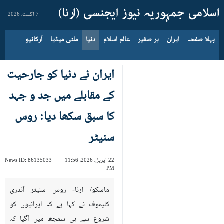
7 اگست، 2026
پہلا صفحہ
ایران
بر صغیر
عالم اسلام
دنیا
ملٹی میڈیا
آرکائیو
ایران نے دنیا کو جارحیت
کے مقابلے میں جد و جہد
کا سبق سکھا دیا: روس
سنیٹر
22 اپریل، 2026، 11:56
86135033
News ID:
PM
ماسکو/ ارنا- روس سنیٹر آندری
کلیموف نے کہا ہے کہ ایرانیوں کو
شروع سے ہی سمجھ میں آگیا کہ