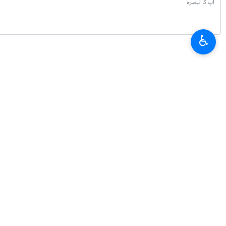
♿︎
تازہ ترین
صیہونی حکومت کے فضائی حملوں میں شدت، لبنان اور اسرائیل کے مذاکرات معطل
2026-08-06 14:58
ایران کی فوج پوری طرح چوکسی کی حالت میں ہے
2026-08-06 13:24
صدر پزشکیان: دشمنوں کے لئے ہماری توانائی اور پائیداری نا قابل برداشت ہے
2026-08-06 12:37
آبنائے ہرمز کے بارے میں عمان مذاکرات کی حمایت