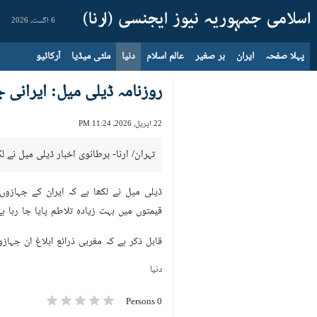
6 اگست، 2026
پہلا صفحہ
ایران
بر صغیر
عالم اسلام
دنیا
ملٹی میڈیا
آرکائیو
روزنامہ ڈیلی میل: ایرانی
22 اپریل، 2026، 11:24 PM
تہران/ ارنا- برطانوی اخبار ڈیلی میل نے
ڈیلی میل نے لکھا ہے کہ ایران کے جہاز
قیمتوں میں بہت زیادہ تلاطم پایا جا رہا ہے
قابل ذکر ہے کہ مغربی ذرائع ابلاغ ان جہا
دنیا
0 Persons