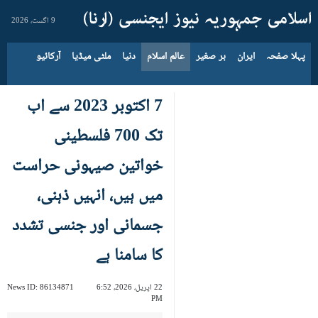
9 اگست، 2026
پہلا صفحہ
ایران
بر صغیر
عالم اسلام
دنیا
ملٹی میڈیا
آرکائیو
7 اکتوبر 2023 سے اب
تک 700 فلسطینی
خواتین صیہونی حراست
میں ہیں، انہیں ذہنی،
جسمانی اور جنسی تشدد
کا سامنا ہے
22 اپریل، 2026، 6:52
86134871
News ID:
PM