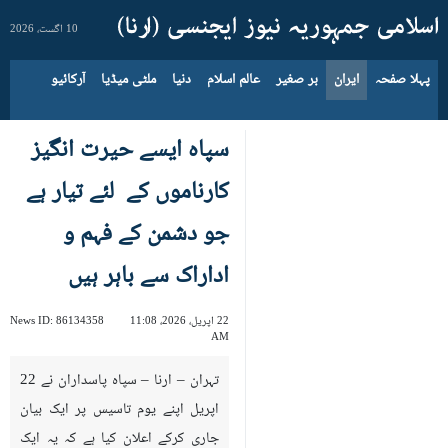
10 اگست، 2026
پہلا صفحہ
ایران
بر صغیر
عالم اسلام
دنیا
ملٹی میڈیا
آرکائیو
سپاہ ایسے حیرت انگیز
کارناموں کے لئے تیار ہے
جو دشمن کے فہم و
اداراک سے باہر ہیں
22 اپریل، 2026، 11:08
86134358
News ID:
AM
تہران – ارنا – سپاہ پاسداران نے 22
اپریل اپنے یوم تاسیس پر ایک بیان
جاری کرکے اعلان کیا ہے کہ یہ ایک