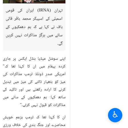
تہران (IRNA) ایران کی قومی
اسمبلی کے اسپیکر محمد باقر قالی
باف نے کہا ہے کہ ہم دھمکیوں کے
سائے میں ہرگز مذاکرات نہیں کریں
گے۔
اپنے سوشل میڈیا ہنڈل ایکس پر جاری
کردہ پیغام میں ان کا کہنا تھا کہ"
امریکی صدر ڈونلڈ ٹرمپ مذاکرات کی
میز کو ہتھیار ڈالنے کی میز میں تبدیل
کرنے کا ارادہ رکھتے ہیں اور تاکید کے
ساتھ کہا: ہم دھمکیوں کے سائے میں
مذاکرات کو قبول نہیں کرتے۔"
♿︎
ان کا کہنا تھا کہ ٹرمپ بزعم خویش
محاصرے اور جنگ بندی کی خلاف ورزی