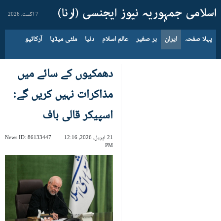
7 اگست، 2026
پہلا صفحہ
ایران
بر صغیر
عالم اسلام
دنیا
ملٹی میڈیا
آرکائیو
دھمکیوں کے سائے میں
مذاکرات نہیں کریں گے:
اسپیکر قالی باف
21 اپریل، 2026، 12:16
86133447
News ID:
PM