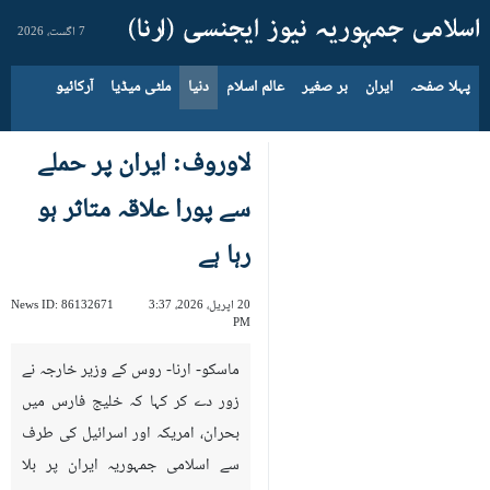
7 اگست، 2026
پہلا صفحہ
ایران
بر صغیر
عالم اسلام
دنیا
ملٹی میڈیا
آرکائیو
لاوروف: ایران پر حملے
سے پورا علاقہ متاثر ہو
رہا ہے
20 اپریل، 2026، 3:37
86132671
News ID:
PM
ماسکو- ارنا- روس کے وزیر خارجہ نے
زور دے کر کہا کہ خلیج فارس میں
بحران، امریکہ اور اسرائیل کی طرف
سے اسلامی جمہوریہ ایران پر بلا