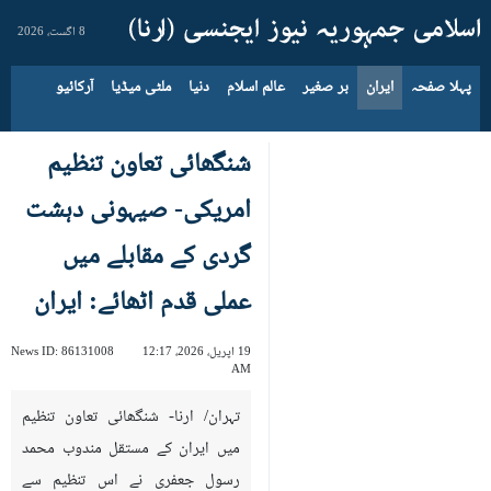
8 اگست، 2026
پہلا صفحہ
ایران
بر صغیر
عالم اسلام
دنیا
ملٹی میڈیا
آرکائیو
شنگھائی تعاون تنظیم
امریکی- صیہونی دہشت
گردی کے مقابلے میں
عملی قدم اٹھائے: ایران
19 اپریل، 2026، 12:17
86131008
News ID:
AM
تہران/ ارنا- شنگھائی تعاون تنظیم
میں ایران کے مستقل مندوب محمد
رسول جعفری نے اس تنظیم سے