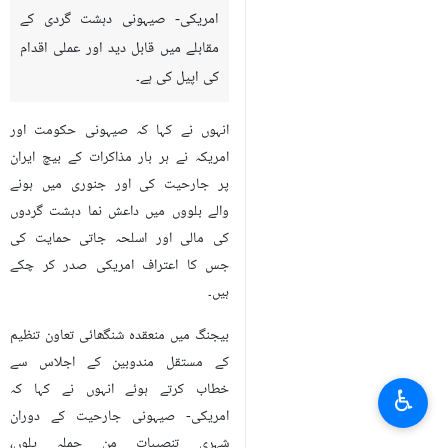
امریکی- صیہونی دہشت گردی کے
مقابلے میں قابل دید اور عملی اقدام
کی اپیل کی ہے۔
انہوں نے کہا کہ صیہونی حکومت اور
امریکہ نے ہر بار مذاکرات کے بیچ ایران
پر جارحیت کی اور جنوری میں ہونے
والے بلووں میں داعش نما دہشت گردوں
کی مالی اور اسلحہ جاتی حمایت کی
جس کا اعتراف امریکی صدر کر چکے
ہیں۔
بیجنگ میں منعقدہ شنگھائی تعاون تنظیم
کے مستقل مندوبین کے اجلاس سے
خطاب کرتے ہوئے انہوں نے کہا کہ
♿︎
امریکی- صیہونی جارحیت کے دوران
شہری تنصیبات من جملہ پلوں،