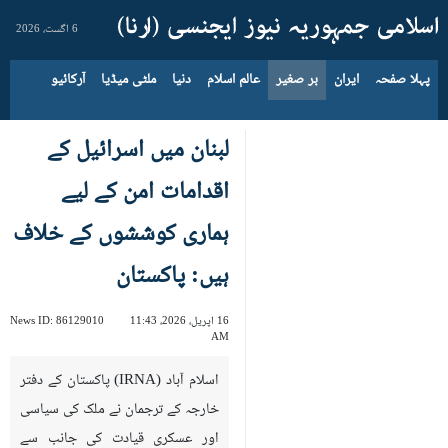
6 اگست، 2026
پہلا صفحہ
ایران
بر صغیر
عالم اسلام
دنیا
ملٹی میڈیا
آرکائیو
لبنان میں اسرائیل کے
اقدامات امن کے لیے
ہماری کوششوں کے خلاف
ہیں: پاکستان
16 اپریل، 2026، 11:43
86129010
News ID:
AM
اسلام آباد (IRNA) پاکستان کے دفتر
خارجہ کے ترجمان نے ملک کی سیاسی
اور عسکری قیادت کی جانب سے