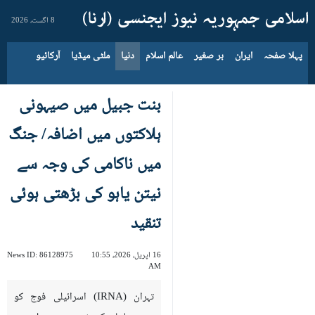
8 اگست، 2026
پہلا صفحہ
ایران
بر صغیر
عالم اسلام
دنیا
ملٹی میڈیا
آرکائیو
بنت جبیل میں صیہونی
ہلاکتوں میں اضافہ/ جنگ
میں ناکامی کی وجہ سے
نیتن یاہو کی بڑھتی ہوئی
تنقید
16 اپریل، 2026، 10:55
86128975
News ID:
AM