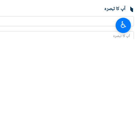
تہران (IRNA) اقوام متحدہ کی انسانی حقوق کونسل نے لبنان پر گزشتہ ہفتے کی اسرائیلی بمباری کو "غیر قانونی جارحیت اور اندھا دھند بمباری" قرار دیتے ہوئے اس کی مذمت کی ہے۔
♿︎
ارنا کے مطابق، اقوام متحدہ کی انسانی حقو
کے قانون کے دائرے میں نہیں آتے۔
اقوام متحدہ کی انسانی حقوق کونسل کے ب
المقاصد نظام کی توہین ہیں۔
صیہونی حکومت نے گذشتہ ماہ اس ملک کے خلاف اپنی جارحیت شروع کرنے کے بعد سے 
اس جرم کے جواب میں حزب اللہ نے شمالی ا
دنیا
0 Persons