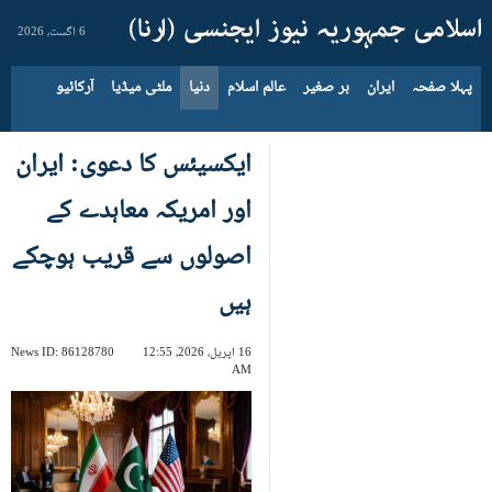
6 اگست، 2026
پہلا صفحہ
ایران
بر صغیر
عالم اسلام
دنیا
ملٹی میڈیا
آرکائیو
ایکسیئس کا دعوی: ایران
اور امریکہ معاہدے کے
اصولوں سے قریب ہوچکے
ہیں
16 اپریل، 2026، 12:55
86128780
News ID:
AM