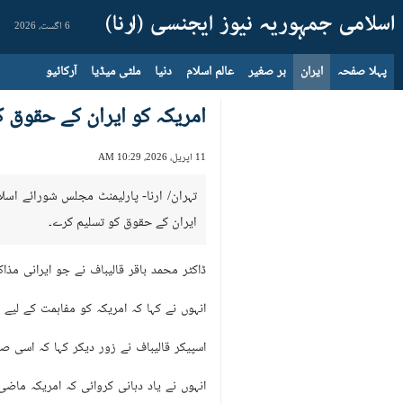
6 اگست، 2026
پہلا صفحہ
ایران
بر صغیر
عالم اسلام
دنیا
ملٹی میڈیا
آرکائیو
امریکہ کو ایران کے حقوق ک
11 اپریل، 2026، 10:29 AM
تہران/ ارنا- پارلیمنٹ مجلس شورائے اسل
ایران کے حقوق کو تسلیم کرے۔
ڈاکٹر محمد باقر قالیباف نے جو ایرانی مذاک
انہوں نے کہا کہ امریکہ کو مفاہمت کے لیے
اسپیکر قالیباف نے زور دیکر کہا کہ اسی صو
انہوں نے یاد دہانی کروائی کہ امریکہ ماضی