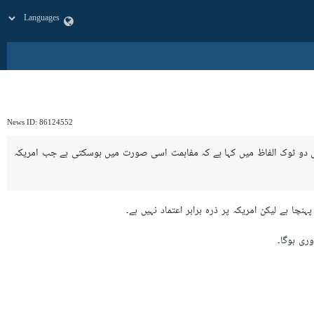
News ID:
86124552
 قبل دو ٹوک الفاظ میں کہا ہے کہ مفاہمت اسی صورت میں ہوسکتی ہے جب امریکہ
نچا ہے لیکن امریکہ پر ذرہ برابر اعتماد نہیں ہے۔
ری ہوگا۔