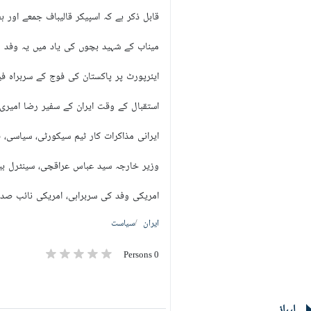
قابل ذکر ہے کہ اسپیکر قالیباف جمعے اور ہفتے کی درمیانی رات کو 70 رکنی ایک وفد کے ہمراہ اسلام آبا
میناب کے شہید بچوں کی یاد میں یہ وفد "میناب 168 وفد" کے نام سے امریکہ سے مذاکرات کے لیے پاکستان کے دا
ایئرپورٹ پر پاکستان کی فوج کے سربراہ فیل
استقبال کے وقت ایران کے سفیر رضا امیری
ایرانی مذاکرات کار ٹیم سیکورٹی، سیاسی، 
وزیر خارجہ سید عباس عراقچی، سینٹرل بینک
امریکی وفد کی سربراہی، امریکی نائب صدر
ایران
سیاست
0 Persons
لیبلز