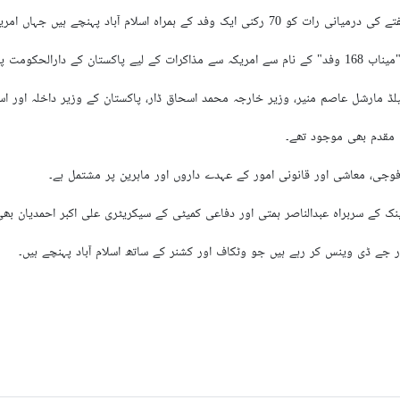
د پہنچے ہیں جہاں امریکی وفد کے ساتھ ان کی ملاقات طے ہے۔
رالحکومت پہنچا ہے۔
ڈ مارشل عاصم منیر، وزیر خارجہ محمد اسحاق ڈار، پاکستان کے وزیر داخلہ اور اسپی
 مقدم بھی موجود تھے۔
فوجی، معاشی اور قانونی امور کے عہدے داروں اور ماہرین پر مشتمل ہے۔
 کے سربراہ عبدالناصر ہمتی اور دفاعی کمیٹی کے سیکریٹری علی اکبر احمدیان بھی
 جے ڈی وینس کر رہے ہیں جو وٹکاف اور کشنر کے ساتھ اسلام آباد پہنچے ہیں۔