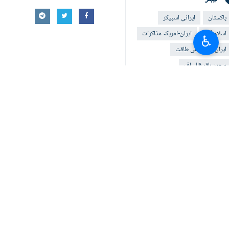
پاکستان
ایرانی اسپیکر
اسلام آباد
ایران-امریکہ مذاکرات
♿︎
ایران کی دفاعی طاقت
محمد باقر قالیباف
پرامن ایٹمی پروگرام
امریکی سازش
امریکی جارحیت
آپ کا تبصرہ