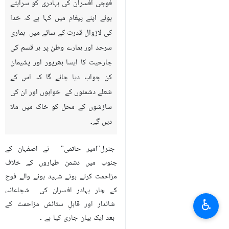
فوجی افسران کی بہادری کو سراہتے
ہوئے اپنے پیغام میں کہا ہے کہ خدا
کی لازوال قدرت کے سائے میں ہماری
سرحد اور ہمارے وطن پر ہر قسم کی
جارحیت کا ایسا بھرپور اور پشیمان
کن جواب دیا جائے گا کہ اس کے
شعلے دشمنوں کے خوابوں اور ان کی
سازشوں کے محل کو خاک میں ملا
دیں گے۔
جنرل"امیر حاتمی" نے اصفہان کے
جنوب میں دشمن طیاروں کے خلاف
مزاحمت کرتے ہوئے شہید ہونے والے فوج
کے چار بہادر افسران کی شجاعانہ،
♿︎
شاندار اور قابلِ ستائش مزاحمت کے
بعد ایک بیان جاری کیا ہے ۔