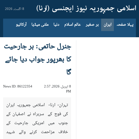
8 اگست، 2026
پہلا صفحہ
ایران
بر صغیر
عالم اسلام
دنیا
ملٹی میڈیا
آرکائیو
جنرل حاتمی: ہر جارحیت
کا بھرپور جواب دیا جائے
گا
8 اپریل، 2026، 2:57
86122354
News ID:
PM
تہران- ارنا- اسلامی جمہوریہ ایران
کی فوج کے سربراہ نے اصفہان کے
جنوب میں امریکی جارحیت کے
خلاف مزاحمت کرنے والے شہید