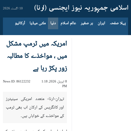
10 اگست، 2026
پہلا صفحہ
ایران
بر صغیر
عالم اسلام
دنیا
ملٹی میڈیا
آرکائیو
امریکہ میں ٹرمپ مشکل
میں ، مواخذے کا مطالبہ
زور پکڑ رہا ہے
8 اپریل، 2026، 1:18
86122232
News ID:
PM
تہران-ارنا- متعدد امریکی سینیٹرز
اور کانگریس کے ارکان اب بھی ٹرمپ
کے مواخذے کے خواہاں ہیں۔