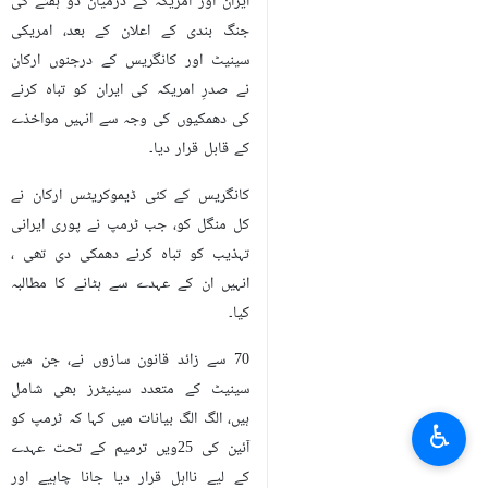
ایران اور امریکہ کے درمیان دو ہفتے کی
جنگ بندی کے اعلان کے بعد، امریکی
سینیٹ اور کانگریس کے درجنوں ارکان
نے صدرِ امریکہ کی ایران کو تباہ کرنے
کی دھمکیوں کی وجہ سے انہیں مواخذے
کے قابل قرار دیا۔
کانگریس کے کئی ڈیموکریٹس ارکان نے
کل منگل کو، جب ٹرمپ نے پوری ایرانی
تہذیب کو تباہ کرنے دھمکی دی تھی ،
انہیں ان کے عہدے سے ہٹانے کا مطالبہ
کیا۔
70 سے زائد قانون سازوں نے، جن میں
سینیٹ کے متعدد سینیٹرز بھی شامل
ہیں، الگ الگ بیانات میں کہا کہ ٹرمپ کو
♿︎
آئین کی 25ویں ترمیم کے تحت عہدے
کے لیے نااہل قرار دیا جانا چاہیے اور