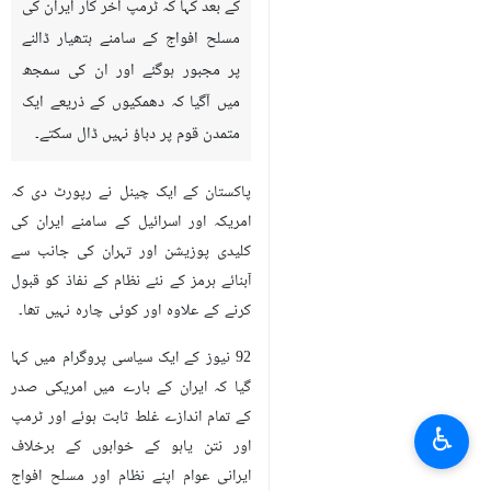
کے بعد کہا کہ ٹرمپ آخر کار ایران کی
مسلح افواج کے سامنے ہتھیار ڈالنے
پر مجبور ہوگئے اور ان کی سمجھ
میں آگیا کہ دھمکیوں کے ذریعے ایک
متمدن قوم پر دباؤ نہیں ڈال سکتے۔
پاکستان کے ایک چینل نے رپورٹ دی کہ
امریکہ اور اسرائیل کے سامنے ایران کی
کلیدی پوزیشن اور تہران کی جانب سے
آبنائے ہرمز کے نئے نظام کے نفاذ کو قبول
کرنے کے علاوہ اور کوئی چارہ نہیں تھا۔
92 نیوز کے ایک سیاسی پروگرام میں کہا
گیا کہ ایران کے بارے میں امریکی صدر
کے تمام اندازے غلط ثابت ہوئے اور ٹرمپ
♿︎
اور نتن یاہو کے خوابوں کے برخلاف
ایرانی عوام اپنے نظام اور مسلح افواج