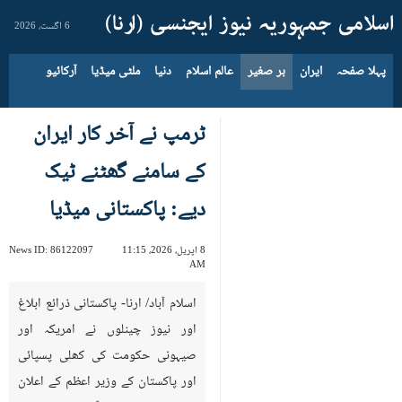
6 اگست، 2026
پہلا صفحہ
ایران
بر صغیر
عالم اسلام
دنیا
ملٹی میڈیا
آرکائیو
ٹرمپ نے آخر کار ایران
کے سامنے گھٹنے ٹیک
دیے: پاکستانی میڈیا
8 اپریل، 2026، 11:15
86122097
News ID:
AM
اسلام آباد/ ارنا- پاکستانی ذرائع ابلاغ
اور نیوز چینلوں نے امریکہ اور
صیہونی حکومت کی کھلی پسپائی
اور پاکستان کے وزیر اعظم کے اعلان