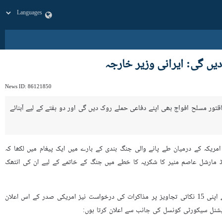
یں گی: ایرانی وزیر خارجہ
News ID:
86121850
اری طاقتور مسلح افواج بھی اپنے دفاعی حملے روک دیں گی اور دو ہفتے کے لیے آبنائے
نب سے ایران اور امریکہ کے درمیان طے پانے والی جنگ بندی کے بارے میں ایک پیغام میں لکھا کہ
ڈ مارشل عاصم منیر کا شکریہ کا خطے میں جنگ کے خاتمے کے لیے ان کی انتھک
وزیر خارجہ کا کہنا تھا کہ وزیر اعظم پاکستان کی اپنے ٹویٹ میں برادرانہ درخواست کے جواب میں، اور امریکہ کی جانب سے اپنی 15 نکاتی تجاویز پر مذاکرات کی درخواست نیز امریکی صدر کے اس اعلان