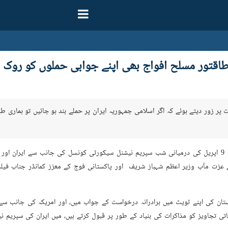
طاقتور مسلح افواج بھی اپنے جوابی حملوں کو روک د
ہ نے اس بات پر زور دیتے ہوئے کہ اگر اسلامی جمہوریہ ایران پر حملے بند ہو جائیں تو ہم
وزیر خارجہ سید عباس عراقچی نے 8 اور 9 اپریل کی درمیانی شب سپریم نیشنل سیکورٹی کونسل کی جا
کے عزت مآب وزیر اعظم شہباز شریف اور پاکستانی فوج کے معزز کمانڈر جناب فیل