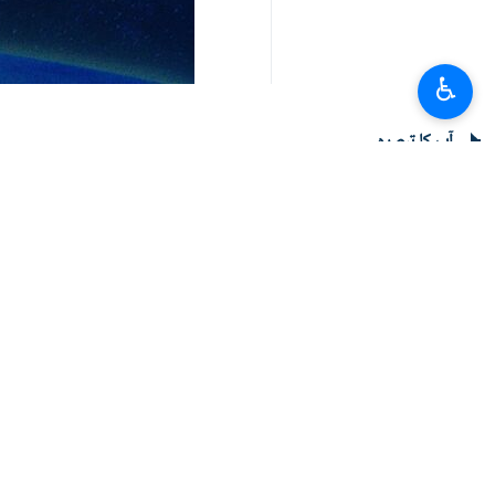
♿︎
آپ کا تبصرہ
تازہ ترین