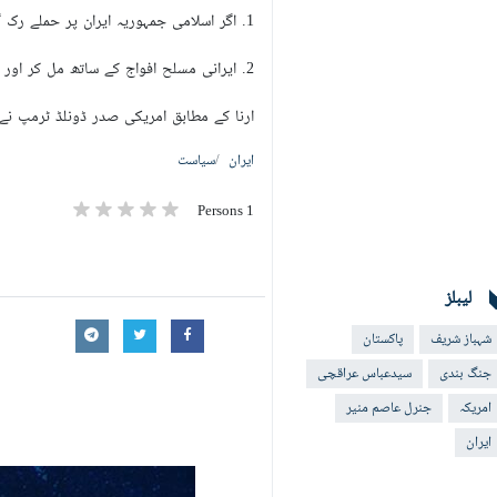
1. اگر اسلامی جمہوریہ ایران پر حملے رک گئے تو ہماری طاقتور مسلح افواج بھی اپنے دفاعی حملوں کو روک دیں گی۔
2. ایرانی مسلح افواج کے ساتھ مل کر اور موجودہ تکنیکی حدود کو مدنظر رکھتے ہوئے آبنائے ہرمز سے بحفاظت گزرنا دو ہفتوں تک ممکن ہو سکے گا۔
ارنا کے مطابق امریکی صدر ڈونلڈ ٹرمپ نے ایران کی 10 نکاتی تجویز کو قبول کرتے ہوئے امن معاہدے کو آگے بڑھانے کے لیے دو ہ
ایران
سیاست
1 Persons
لیبلز
شہباز شریف
پاکستان
جنگ بندی
سیدعباس عراقچی
امریکہ
جنرل عاصم منیر
ایران