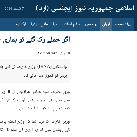
7 اگست، 2026
پہلا صفحہ
ایران
بر صغیر
عالم اسلام
دنیا
ملٹی میڈیا
آرکائیو
اگر حملے رک گئے تو ہماری 
8 اپریل، 2026، 3:50 AM
واشنگٹن (IRNA) وزیر خارج
ہرمز کو کھول دیا جائے گا۔
میں میں اپنے پیارے بھائی اور پاکستان 
کوششوں پر شکریہ ادا کرتا ہوں۔
کی روشنی میں کہ وہ ایران کی تمام 10 نکاتی تجاویز کو مذاکرات کی بنیاد کے طور پر قبول کرتے ہیں، میں ایران کی سپریم نیشنل سیکورٹی کونسل کی جانب سے اعلان کرتا ہوں: