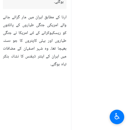
ہوگئے۔
ارنا کے مطابق ایران میں مار گرائے جانے
والے امریکی جنگی طیاروں کے پائلٹوں
کو ریسکیوکرانے کے لئے امریکا نے جنگی
طیاروں اور ہیلی کاپٹروں کا جو دستہ
بھیجا تھا، وہ شہر اصفہان کے مضافات
میں ایران کے ایئئر ڈیفنس کا نشانہ بنکر
تباہ ہوگئے۔
♿︎