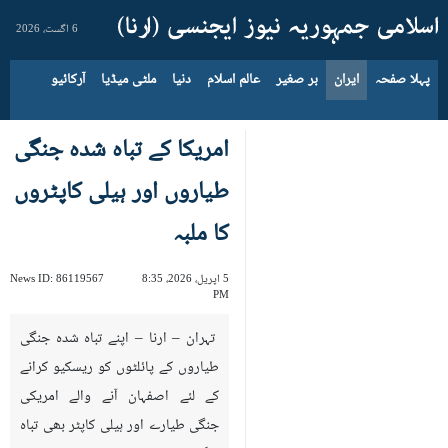
6 اگست، 2026
پہلا صفحہ
ایران
بر صغیر
عالم اسلام
دنیا
ملٹی میڈیا
آرکائیو
امریکا کے تباہ شدہ جنگی
طیاروں اور ہیلی کاپٹروں
کا ملبہ
5 اپریل، 2026، 8:35
86119567
News ID:
PM
تہران – ارنا – اپنے تباہ شدہ جنگی
طیاروں کے پائلٹوں کو ریسکیو کرانے
کے لئے اصفہان آنے والے امریکی
جنگی طیارے اور ہیلی کاپٹر بھی تباہ