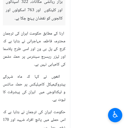
ہزار رہائشی مکانات، 322 اسپتالوں
اور کلینکوں اور 763 اسکولوں اور
کالجوں کو نقضان پہنچ چکا ہے۔
ارنا کے مطابق حکومت ایران کی ترجمان
محترمہ فاطمہ مہاجرانی نے بتایا ہے کہ
کرج کے پل بی ون اور اسی طرح پلاسما
اور لیزر ریسرچ سینٹرس پر حملہ دشمن
کی کامیابی نہیں ہے۔
انھوں نے کہا کہ ماہ شہرکے
پیٹروکیمیکل کامپلیکس پر حملہ سائنس
و ٹیکنالوجی میں ایران کی پیشرفت کا
ثبوت ہے۔
حکومت ایران کی ترجمان نے بتایا ہے کہ
♿︎
اس حملے میں پانچ افراد شہید اور 170
زخمی ہوئے ہیں۔