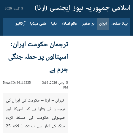
9 اگست، 2026
پہلا صفحہ
ایران
بر صغیر
عالم اسلام
دنیا
ملٹی میڈیا
آرکائیو
ترجمان حکومت ایران:
اسپتالوں پر حملہ جنگی
جرم ہے
5 اپریل، 2026، 3:16
86119335
News ID:
PM
تہران – ارنا – حکومت کی ایران کی
ترجمان نے بتایا ہے کہ امریکا اور
صیہونی حکومت کی مسلط کردہ
جنگ کے آغاز سے اب تک 1 لاکھ 25