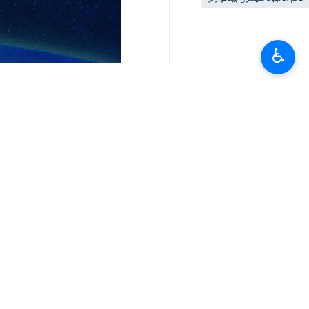
♿︎
آپ کا تبصرہ
تازہ ترین