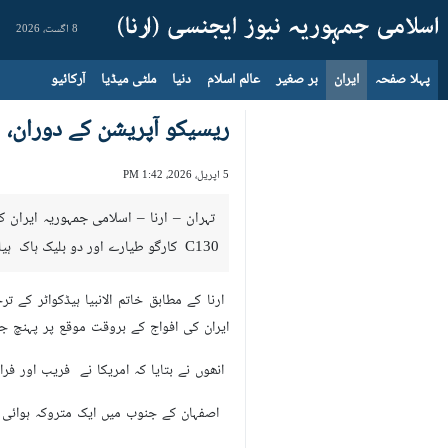
8 اگست، 2026
پہلا صفحہ
ایران
بر صغیر
عالم اسلام
دنیا
ملٹی میڈیا
آرکائیو
ریسیکو آپریشن کے دوران، امریکا کے دو C130 کارگو طیارے او
5 اپریل، 2026، 1:42 PM
تہران – ارنا – اسلامی جمہوریہ ایران ک
C130 کارگو طیارے اور دو بلیک ہاک ہیلی کاپٹر گرکر تباہ ہوگئے۔
ارنا کے مطابق خاتم الانبیا ہیڈکواٹر کے 
ایران کی افواج کے بروقت موقع پر پہنچ جا
انھوں نے بتایا کہ امریکا نے فریب اور فر
اصفہان کے جنوب میں ایک متروکہ ہوائی 