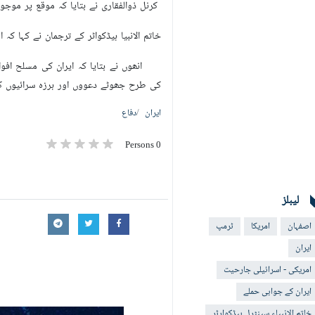
کرنل ذوالفقاری نے بتایا کہ موقع پر موجود ماہرین کے مطابق
خاتم الانبیا ہیڈکواٹر کے ترجمان نے کہا
انھوں نے بتایا کہ ایران کی مسلح افوا
کی طرح جھوٹے دعووں اور ہرزہ سرائیوں کے
ایران
دفاع
0 Persons
لیبلز
اصفہان
امریکا
ٹرمپ
ایران
امریکی - اسرائيلی جارحیت
ایران کے جوابی حملے
خاتم الانبیاء سینٹرل ہیڈکوارٹر