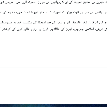
 امریکا کی ان کارروائیوں کے دوران، نصرت الہی سے، امریکی فوج کے دو C130 کارگو طیارے اور دو بلیک ہاک ہیلی کاپٹر 
 کہ اس واقعے سے سب پر ثابت ہوگیا کہ امریکا کی بدحال اور شکست خوردہ فوج کو 
ج کی ان قابل فخر فاتحانہ کارروائیوں کے بعد امریکا کے شکست خوردہ صدرسرا
 ذریعے، اسلامی جمہوریہ ایران کی طاقتور افواج پر برتری ظاہر کرنے کی کوشش 