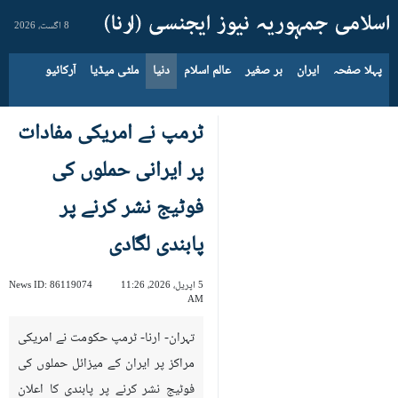
8 اگست، 2026
پہلا صفحہ
ایران
بر صغیر
عالم اسلام
دنیا
ملٹی میڈیا
آرکائیو
ٹرمپ نے امریکی مفادات
پر ایرانی حملوں کی
فوٹیج نشر کرنے پر
پابندی لگادی
5 اپریل، 2026، 11:26
86119074
News ID:
AM
تہران- ارنا- ٹرمپ حکومت نے امریکی
مراکز پر ایران کے میزائل حملوں کی
فوٹیج نشر کرنے پر پابندی کا اعلان