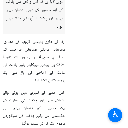
ہوئے کہا ہے کہ اس واقعے سے پلانٹ
کے اہم حصوں کو کوئی نقصان نہیں
پہنچا اور پلانٹ کا آپریشن متاثر نہیں
ہوا۔
ارنا کے فارن پالیسی گروپ کے مطابق،
مجرمانہ امریکی صیہونی جارحیت کے
دوران آج صبح، 4 اپریل بروز ہفتہ، تقریباً
08:30 پر، بوشہر نیوکلیئر پاور پلانٹ کی
سائٹ کے احاطے کی باڑ سے ایک
پروجیکٹائل ٹکرا گیا۔
اس حملے کے نتیجے میں ہونے والے
دھماکے سے پاور پلانٹ کی عمارت کے
ایک حصے کو نقصان پہنچا اور
♿︎
بدقسمتی سے پاور پلانٹ کی سیکورٹی
مامور ایک کارکن شہید ہوگیا۔