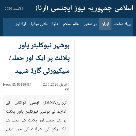
9 اگست، 2026
پہلا صفحہ
ایران
بر صغیر
عالم اسلام
دنیا
ملٹی میڈیا
آرکائیو
بوشہر نیوکلیئر پاور
پلانٹ پر ایک اور حملہ/
سیکیورٹی گارڈ شہید
4 اپریل، 2026، 2:30
86118417
News ID:
PM
تہران(IRNA) ایٹمی توانائی کے
ادارے نے بوشہر نیوکلیئر پاور پلانٹ
پر نئے حملے اور پلانٹ کے عملے کے
ایک رکن کی شہادت کی خبر دیتے