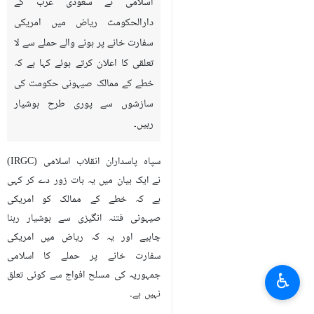
تہران(IRNA) سپاہ پاسداران انقلاب
اسلامی نے سعودی عرب کے
دارالحکومت ریاض میں امریکی
سفارت خانے پر ہونے والے حملے سے لا
تعلقی کا اعلان کرتے ہوئے کہا ہے کہ
خطے کے ممالک صیہونی حکومت کی
سازشوں سے پوری طرح ہوشیار
رہیں۔
سپاہ پاسداران انقلاب اسلامی (IRGC)
♿︎
نے ایک بیان میں یہ بات زور دے کر کہی
ہے کہ خطے کے ممالک کو امریکی