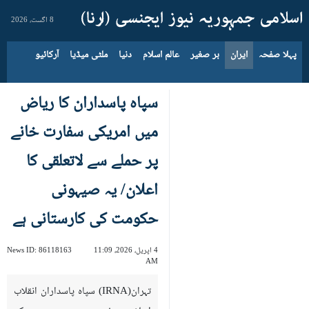
8 اگست، 2026
پہلا صفحہ
ایران
بر صغیر
عالم اسلام
دنیا
ملٹی میڈیا
آرکائیو
سپاہ پاسداران کا ریاض
میں امریکی سفارت خانے
پر حملے سے لاتعلقی کا
اعلان/ یہ صیہونی
حکومت کی کارستانی ہے
4 اپریل، 2026، 11:09
86118163
News ID:
AM