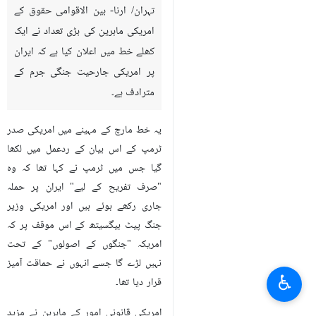
تہران/ ارنا- بین الاقوامی حقوق کے
امریکی ماہرین کی بڑی تعداد نے ایک
کھلے خط میں اعلان کیا ہے کہ ایران
پر امریکی جارحیت جنگی جرم کے
مترادف ہے۔
یہ خط مارچ کے مہینے میں امریکی صدر
ٹرمپ کے اس بیان کے ردعمل میں لکھا
گیا جس میں ٹرمپ نے کہا تھا کہ وہ
"صرف تفریح کے لیے" ایران پر حملہ
جاری رکھے ہوئے ہیں اور امریکی وزیر
جنگ پیٹ ہیگسیتھ کے اس موقف پر کہ
امریکہ "جنگوں کے اصولوں" کے تحت
نہیں لڑے گا جسے انہوں نے حماقت آمیز
♿︎
قرار دیا تھا۔
امریکی قانونی امور کے ماہرین نے مزید