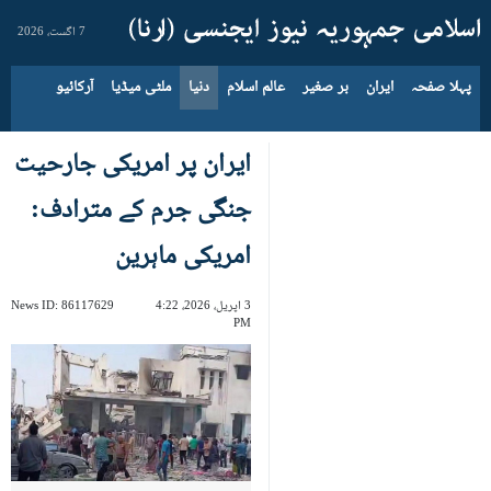
7 اگست، 2026
پہلا صفحہ
ایران
بر صغیر
عالم اسلام
دنیا
ملٹی میڈیا
آرکائیو
ایران پر امریکی جارحیت
جنگی جرم کے مترادف:
امریکی ماہرین
3 اپریل، 2026، 4:22
86117629
News ID:
PM