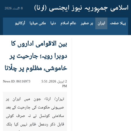
8 اگست، 2026
پہلا صفحہ
ایران
بر صغیر
عالم اسلام
دنیا
ملٹی میڈیا
آرکائیو
بین الاقوامی اداروں کا
دوہرا رویہ؛ جارحیت پر
خاموشی، مظلوم پر چلّانا
2 اپریل، 2026، 5:51
86116973
News ID:
PM
تہران/ ارنا- جون میں ایران پر
صیہونی حکومت کی جارحیت کے بعد
سلامتی کونسل نے نہ صرف کوئی
قابل ذکر ردعمل ظاہر نہیں کیا بلکہ