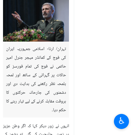
تہران/ ارنا- اسلامی جمہوریہ ایران
کی فوج کے کمانڈر میجر جنرل امیر
حاتمی نے فوج کی تمام فورسز کو
حالات پر گہرائی کے ساتھ اور لمحہ
بلمحہ نظر رکھنے کی ہدایت دی اور
دشمنوں کی جارحانہ حرکتوں کا
بروقت مقابلہ کرنے کے لیے تیار رہنے کا
حکم دیا۔
♿︎
انہوں نے زور دیکر کہا کہ اگر وطن عزیز
پر زمینی جارحیت کی گئی تو دشمن کے