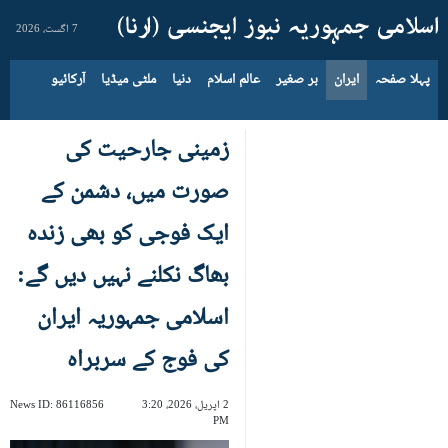
7 اگست، 2026
پہلا صفحہ
ایران
بر صغیر
عالم اسلام
دنیا
ملٹی میڈیا
آرکائیو
زمینی جارحیت کی
صورت میں، دشمن کے
ایک فوجی کو بھی زندہ
بھاگ نکلنے نہیں دیں گے:
اسلامی جمہوریہ ایران
کی فوج کے سربراہ
2 اپریل، 2026، 3:20
86116856
News ID:
PM