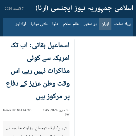
7 اگست، 2026
پہلا صفحہ
ایران
بر صغیر
عالم اسلام
دنیا
ملٹی میڈیا
آرکائیو
اسماعیل بقائی: اب تک
امریکہ سے کوئی
مذاکرات نہیں رہے، اس
وقت وطن عزیز کے دفاع
پر مرکوز ہیں
30 مارچ، 2026، 7:45
86114785
News ID:
PM
تہران/ ارنا- ترجمان وزارت خارجہ نے