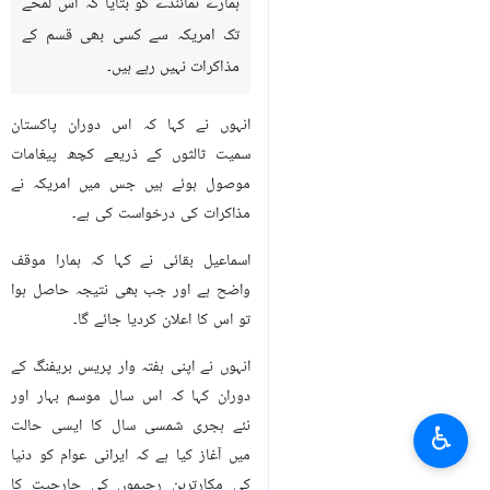
ہمارے نمائندے کو بتایا کہ اس لمحے
تک امریکہ سے کسی بھی قسم کے
مذاکرات نہیں رہے ہیں۔
انہوں نے کہا کہ اس دوران پاکستان
سمیت ثالثوں کے ذریعے کچھ پیغامات
موصول ہوئے ہیں جس میں امریکہ نے
مذاکرات کی درخواست کی ہے۔
اسماعیل بقائی نے کہا کہ ہمارا موقف
واضح ہے اور جب بھی نتیجہ حاصل ہوا
تو اس کا اعلان کردیا جائے گا۔
انہوں نے اپنی ہفتہ وار پریس بریفنگ کے
دوران کہا کہ اس سال موسم بہار اور
نئے ہجری شمسی سال کا ایسی حالت
♿︎
میں آغاز کیا ہے کہ ایرانی عوام کو دنیا
کی مکارترین رجیموں کی جارحیت کا