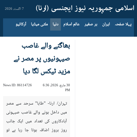
7 اگست، 2026
پہلا صفحہ
ایران
بر صغیر
عالم اسلام
دنیا
ملٹی میڈیا
آرکائیو
بھاگنے والے غاصب
صیہونیوں پر مصر نے
مزید ٹیکس لگا دیا
30 مارچ، 2026، 6:36
86114726
News ID:
PM
تہران/ ارنا- "طابا" سرحد سے مصر
میں داخل ہونے والے غاصب صیہونی
آبادکاروں کی تعداد میں ایک جانب
روز بروز اضافہ ہوتا جا رہا ہے تو