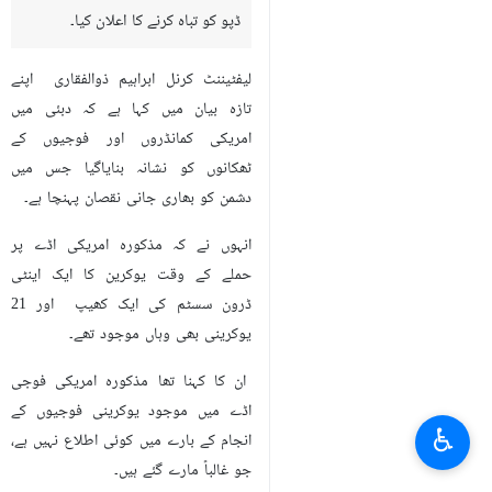
ڈپو کو تباہ کرنے کا اعلان کیا۔
لیفٹیننٹ کرنل ابراہیم ذوالفقاری اپنے
تازہ بیان میں کہا ہے کہ دبئی میں
امریکی کمانڈروں اور فوجیوں کے
ٹھکانوں کو نشانہ بنایاگیا جس میں
دشمن کو بھاری جانی نقصان پہنچا ہے۔
انہوں نے کہ مذکورہ امریکی اڈے پر
حملے کے وقت یوکرین کا ایک اینٹی
ڈرون سسٹم کی ایک کھیپ اور 21
یوکرینی بھی وہاں موجود تھے۔
ان کا کہنا تھا مذکورہ امریکی فوجی
اڈے میں موجود یوکرینی فوجیوں کے
♿︎
انجام کے بارے میں کوئی اطلاع نہیں ہے،
جو غالباً مارے گئے ہیں۔