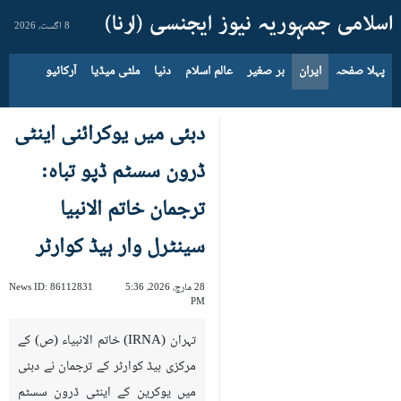
8 اگست، 2026
پہلا صفحہ
ایران
بر صغیر
عالم اسلام
دنیا
ملٹی میڈیا
آرکائیو
دبئی میں یوکرائنی اینٹی
ڈرون سسٹم ڈپو تباہ:
ترجمان خاتم الانبیا
سینٹرل وار ہیڈ کوارٹر
28 مارچ، 2026، 5:36
86112831
News ID:
PM
تہران (IRNA) خاتم الانبیاء (ص) کے
مرکزی ہیڈ کوارٹر کے ترجمان نے دبئی
میں یوکرین کے اینٹی ڈرون سسٹم