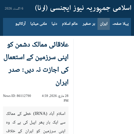
6 اگست، 2026
پہلا صفحہ
ایران
بر صغیر
عالم اسلام
دنیا
ملٹی میڈیا
آرکائیو
علاقائی ممالک دشمن کو
اپنی سرزمین کے استعمال
کی اجازت نہ دیں: صدر
ایران
28 مارچ، 2026، 4:59
86112790
News ID:
PM
اسلام آباد (IRNA) خطے کے ممالک
سے ایک بار پھر اپیل کی ہے کہ وہ
اپنی سرزمین کو ایران کے خلاف