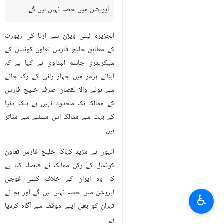
آپریشن میں حصہ نہیں لیں گے۔
الجزیرہ ٹیلی ویژن سے ارنا کی رپورٹ
کے مطابق خلیج فارس تعاون کونسل کے
سیکریٹری جاسم البداوی نے کہا ہے کہ
آبنائے ہرمز میں جہاز رانی کے رک جانے
سے ہونے والا نقصان صرف خلیج فارس
کے ممالک تک محدود نہیں ہے بلکہ دنیا
کے بہت سے ممالک اس مسئلے سے متاثر
ہیں۔
انہوں نے مزید کہاکہ خلیج فارس تعاون
کونسل کے رکن ممالک نے فیصلہ کیا ہے
کہ وہ ایران کے خلاف کسی فوجی
آپریشن میں حصہ نہیں لیں گے اور ہم نے
♿︎
تہران کو بھی اپنے موقف سے آگاہ کردیا
ہے۔