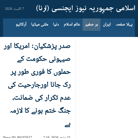
7 اگست، 2026
پہلا صفحہ
ایران
بر صغیر
عالم اسلام
دنیا
ملٹی میڈیا
آرکائیو
صدر پزشکیان: امریکا اور
صیہونی حکومت کے
حملوں کا فوری طور پر
رک جانا اورجارحیت کی
عدم تکرار کی ضمانت،
جنگ ختم ہونے کا لازمہ
ہے
21 مارچ، 2026، 7:16
86107627
News ID: