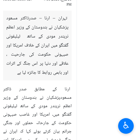
PM
تہران – ارنا – صدرڈاکٹر مسعود
پزشکیان نے ہندوستان کے وزیر اعظم
نریندر مودی کے ساتھ ٹیلیفونی
گفتگو میں ایران کے خلاف امریکا اور
صیہونی حکومت کی جارحیت ،
علاقے اور دنیا پر اس جنگ کے اثرات
اور باہمی روابط کا جائزہ لیا ہے
ارنا کے مطابق صدر ڈاکٹر
مسعودپزشکیان نے ہندوستان کے وزیر
اعظم نریندر مودی کے ساتھ ٹیلیفونی
گفتگو میں، امریکا اور غاصب صیہونی
♿︎
حکومت کے جارحانہ حملوں اور جنگی
جرائم بیان کرتے ہوئے کہا کہ ایران نے