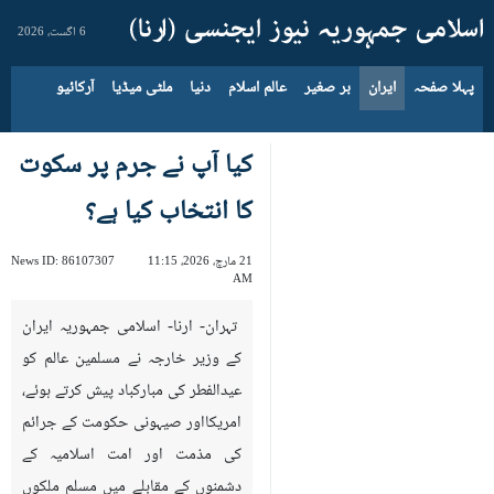
6 اگست، 2026
پہلا صفحہ
ایران
بر صغیر
عالم اسلام
دنیا
ملٹی میڈیا
آرکائیو
کیا آپ نے جرم پر سکوت
کا انتخاب کیا ہے؟
21 مارچ، 2026، 11:15
86107307
News ID:
AM
تہران- ارنا- اسلامی جمہوریہ ایران
کے وزیر خارجہ نے مسلمین عالم کو
عیدالفطر کی مبارکباد پیش کرتے ہوئے،
امریکااور صیہونی حکومت کے جرائم
کی مذمت اور امت اسلامیہ کے
دشمنوں کے مقابلے میں مسلم ملکوں