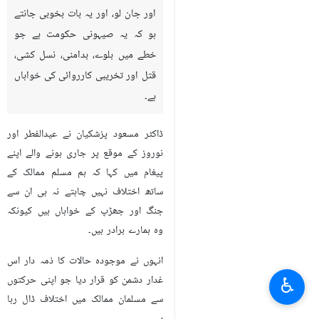
اور جان لو، اور یہ بات بخوبی جانتے
ہو کہ یہ صیہونی حکومت ہے جو
خطے میں بلوے، بدامنی، نسل کشی،
قتل اور تخریبی کارروائی کی خواہاں
ہے۔
ڈاکٹر مسعود پزشکیان نے عیدالفطر اور
نوروز کے موقع پر جاری ہونے والے اپنے
پیغام میں کہا کہ ہم مسلم ممالک کے
ساتھ اختلاف نہیں چاہتے نہ ہی ان سے
جنگ اور جھڑپ کے خواہاں ہیں کیونکہ
وہ ہمارے برادر ہیں۔
انہوں نے موجودہ حالات کا ذمہ دار اس
♿︎
غدار دشمن کو قرار دیا جو اپنی حرکتوں
سے مسلمان ممالک میں اختلاف ڈال رہا