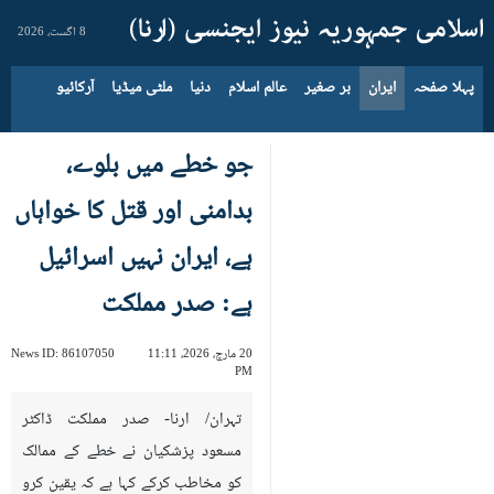
8 اگست، 2026
پہلا صفحہ
ایران
بر صغیر
عالم اسلام
دنیا
ملٹی میڈیا
آرکائیو
جو خطے میں بلوے،
بدامنی اور قتل کا خواہاں
ہے، ایران نہیں اسرائیل
ہے: صدر مملکت
20 مارچ، 2026، 11:11
86107050
News ID:
PM
تہران/ ارنا- صدر مملکت ڈاکٹر
مسعود پزشکیان نے خطے کے ممالک
کو مخاطب کرکے کہا ہے کہ یقین کرو