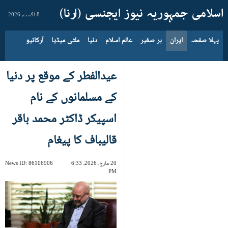
8 اگست، 2026
پہلا صفحہ
ایران
بر صغیر
عالم اسلام
دنیا
ملٹی میڈیا
آرکائیو
عیدالفطر کے موقع پر دنیا
کے مسلمانوں کے نام
اسپیکر ڈاکٹر محمد باقر
قالیباف کا پیغام
20 مارچ، 2026، 6:33
86106906
News ID:
PM