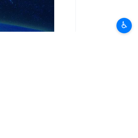
♿︎
آپ کا تبصرہ
تازہ ترین