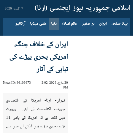
7 اگست، 2026
پہلا صفحہ
ایران
بر صغیر
عالم اسلام
دنیا
ملٹی میڈیا
آرکائیو
ایران کے خلاف جنگ،
امریکی بحری بیڑے کی
تباہی کے آثار
20 مارچ، 2026، 2:02
86106673
News ID:
PM
تہران- ارنا- امریکا کے اقتصادی
جریدے اکنامسٹ نے اپنی رپورٹ
میں لکھا ہے کہ امریکا کے پاس 11
بڑے بحری بیڑے ہیں لیکن ان میں سے