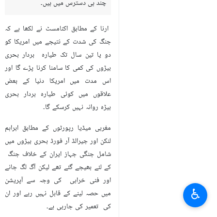
چند ہی دسترس میں ہیں۔
ارنا کے مطابق اکنامسٹ نے لکھا ہے کہ
جنگ کی شدت کے نتیجے میں امریکا کو
دو یا تین سال تک طیارہ بردار بحری
بیڑوں کی کمی کا سامنا کرنا پڑے گا اور
اس مدت میں امریکا دنیا کے بعض
علاقوں میں کوئی طیارہ بردار بحری
بیڑہ روانہ نہیں کرسکے گا۔
مغربی میڈیا رپورٹوں کے مطابق ابراہم
لنکن اور جیرالڈ آر فورڈ بحری بیڑوں میں
شامل جنگی جہاز ایران کے خلاف جنگ
کے لئے بھیجے گئے تھے لیکن آگ لگ جانے
اور فنی خرابی کی وجہ سے آپریشن
♿︎
میں حصہ لینے کے قابل نہیں رہے اور ان
کی تعمیر کی جارہی ہے۔