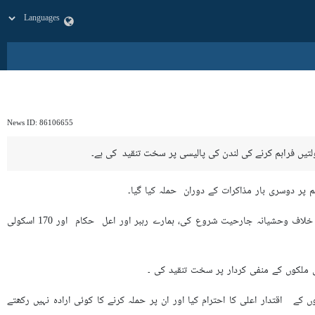
News ID:
86106655
تیں فراہم کرنے کی لندن کی پالیسی پر سخت تنقید کی ہے۔
پر دوسری بار مذاکرات کے دوران حملہ کیا گیا۔
انھوں نے کہا کہ امریکا اور صیہونی حکومت نے سبھی بین الاقوامی قوانین اور اصول وضوابط کو پامال کرتے ہوئے، ہمارے خلاف وحشیانہ جارحیت شروع کی، ہمارے رہبر اور اعل حکام اور 170 اسکولی
ی کردار پر ‎سخت تنقید کی ۔
کہ ہم نے پڑوسی ملکوں کے اقتدار اعلی کا احترام کیا اور ان پر حملہ کرنے کا کوئی ارادہ نہیں رکھتے