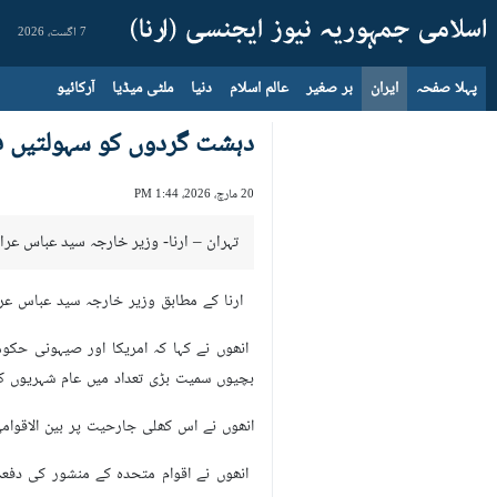
7 اگست، 2026
پہلا صفحہ
ایران
بر صغیر
عالم اسلام
دنیا
ملٹی میڈیا
آرکائیو
دہشت گردوں کو سہولتیں فرا
20 مارچ، 2026، 1:44 PM
تہران – ارنا- وزیر خارجہ سید عباس عرا
ارنا کے مطابق وزیر خارجہ سید عباس عراق
بچیوں سمیت بڑی تعداد میں عام شہریوں 
انھوں نے اس کھلی جارحیت پر بین الاقوامی قو