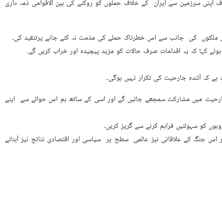
ف اپنی سرزمین سے ایران کے خلاف حملوں کو روکنے کی بین الاقوامی ذمہ داری
گر ملکوں کی جانب سے اس خطرناک حملے کی مذمت نہ کئے جانے پرتنقید کی۔
وئے کہا کہ یہ اقدامات صرف حالات کو مزید پیچیدہ اور خراب کریں گے۔
ے کہ آئندہ جارحیت کی تکرار نہیں ہوگی۔
ت جارحیت میں مشارکت سمجھے جائيں گے اور اسی کے ساتھ ہم اس حوالے سے اپنے
ہوں کو سہولتیں فراہم کرنے سے گریز کریں۔
س جنگ کے علاقائی نیز عالمی سطح پر سیاسی اور اقتصادی نتائج نیز آبنائے