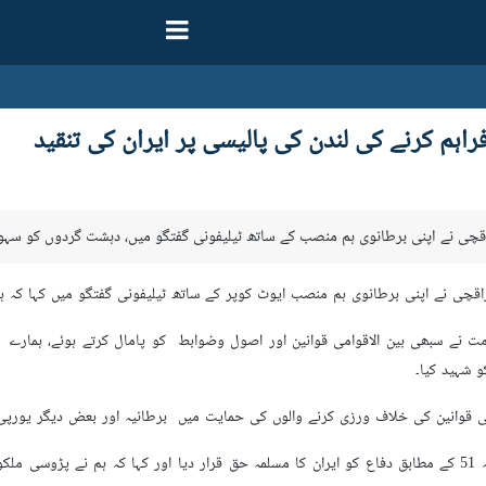
ہم کرنے کی لندن کی پالیسی پر ایران کی تنقید
قچی نے اپنی برطانوی ہم منصب کے ساتھ ٹیلیفونی گفتگو میں، دہشت گردوں کو سہول
چی نے اپنی برطانوی ہم منصب ایوٹ کوپر کے ساتھ ٹیلیفونی گفتگو میں کہا کہ ہم 
کو شہید کیا۔
انین کی خلاف ورزی کرنے والوں کی حمایت میں برطانیہ اور بعض دیگر یورپی ملکوں کے منف
انھوں نے اقوام متحدہ کے منشور کی دفعہ 51 کے مطابق دفاع کو ایران کا مسلمہ حق قرار دیا اور کہا 