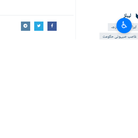
لیبلز
♿︎
ایرانی وزیر خارجہ
غاصب صیہونی حکومت
مشرق وسطی
برطانیہ
امریکا
ایران
امریکی - اسرائيلی جارحیت
یورپ
آپ کا تبصرہ