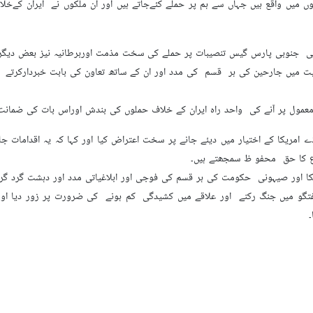
ں میں واقع ہیں جہاں سے ہم پر حملے کئےجاتے ہیں اور ان ملکوں نے ایران کےخلا
 کی جنوبی پارس گیس تنصیبات پر حملے کی سخت مذمت اوربرطانیہ نیز بعض دی
یت میں جارحین کی ہر قسم کی مدد اور ان کے ساتھ تعاون کی بابت خبردارکرتے ہ
مول پر آنے کی واحد راہ ایران کے خلاف حملوں کی بندش اوراس بات کی ضمانت ہ
ڈے امریکا کے اختیار میں دیئے جانے پر سخت اعتراض کیا اور کہا کہ یہ اقداما
دفاع کا حق محفو ظ سمجھتے ہیں۔
ریکا اور صیہونی حکومت کی ہر قسم کی فوجی اور ابلاغیاتی مدد اور دہشت گرد گرو
تگو میں جنگ رکنے اور علاقے میں کشیدگی کم ہونے کی ضرورت پر زور دیا اور ا